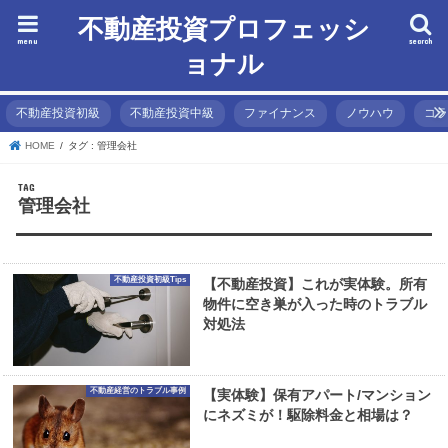
不動産投資プロフェッシ
menu
search
ョナル
不動産投資初級
不動産投資中級
ファイナンス
ノウハウ
コ
HOME
タグ : 管理会社
TAG
管理会社
不動産投資初級Tips
【不動産投資】これが実体験。所有
物件に空き巣が入った時のトラブル
対処法
不動産経営のトラブル事例
【実体験】保有アパート/マンション
にネズミが！駆除料金と相場は？