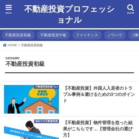
不動産投資プロフェッシ
menu
search
ョナル
不動産投資初級
不動産投資中級
ファイナンス
ノウハウ
コ
HOME
不動産投資初級
CATEGORY
不動産投資初級
不動産投資初級Tips
【不動産投資】外国人入居者のトラ
ブル事例＆避けるための3つのポイン
ト
初めての不動産投資
【不動産投資】物件管理を怠った結
果がこちらです…【管理会社の選び
方】