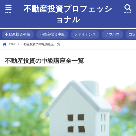
不動産投資プロフェッシ
menu
search
ョナル
不動産投資初級
不動産投資中級
ファイナンス
ノウハウ
コ
HOME
不動産投資の中級講座全一覧
不動産投資の中級講座全一覧