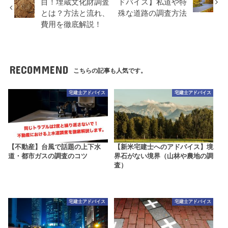
目！埋蔵文化財調査
ドバイス】私道や特
とは？方法と流れ、
殊な道路の調査方法
費用を徹底解説！
RECOMMEND
こちらの記事も人気です。
宅建士アドバイス
宅建士アドバイス
【不動産】台風で話題の上下水
【新米宅建士へのアドバイス】境
道・都市ガスの調査のコツ
界石がない境界（山林や農地の調
査）
宅建士アドバイス
宅建士アドバイス