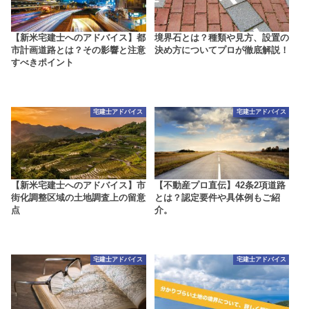
【新米宅建士へのアドバイス】都
境界石とは？種類や見方、設置の
市計画道路とは？その影響と注意
決め方についてプロが徹底解説！
すべきポイント
宅建士アドバイス
宅建士アドバイス
【新米宅建士へのアドバイス】市
【不動産プロ直伝】42条2項道路
街化調整区域の土地調査上の留意
とは？認定要件や具体例もご紹
点
介。
宅建士アドバイス
宅建士アドバイス