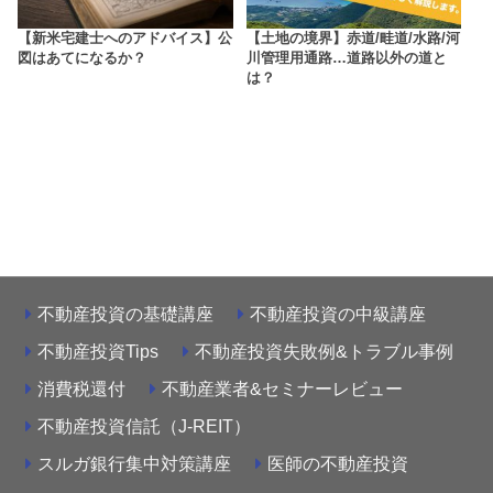
【新米宅建士へのアドバイス】公
【土地の境界】赤道/畦道/水路/河
図はあてになるか？
川管理用通路…道路以外の道と
は？
不動産投資の基礎講座
不動産投資の中級講座
不動産投資Tips
不動産投資失敗例&トラブル事例
消費税還付
不動産業者&セミナーレビュー
不動産投資信託（J-REIT）
スルガ銀行集中対策講座
医師の不動産投資