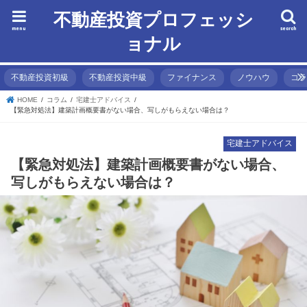
不動産投資プロフェッシ
menu
search
ョナル
不動産投資初級
不動産投資中級
ファイナンス
ノウハウ
コ
HOME
コラム
宅建士アドバイス
【緊急対処法】建築計画概要書がない場合、写しがもらえない場合は？
宅建士アドバイス
【緊急対処法】建築計画概要書がない場合、
写しがもらえない場合は？