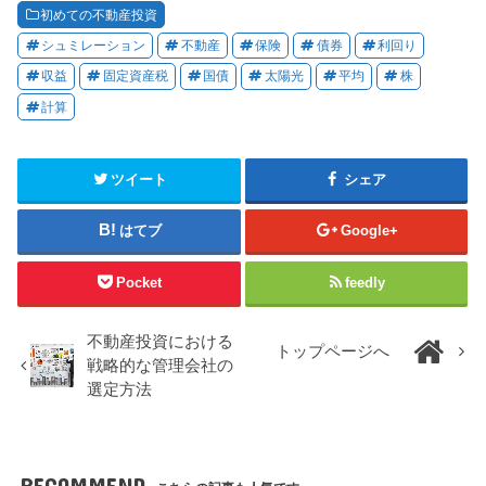
初めての不動産投資
シュミレーション
不動産
保険
債券
利回り
収益
固定資産税
国債
太陽光
平均
株
計算
ツイート
シェア
はてブ
Google+
Pocket
feedly
不動産投資における
トップページへ
戦略的な管理会社の
選定方法
RECOMMEND