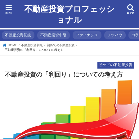
不動産投資プロフェッシ
menu
search
ョナル
不動産投資初級
不動産投資中級
ファイナンス
ノウハウ
コ
HOME
不動産投資初級
初めての不動産投資
不動産投資の「利回り」についての考え方
初めての不動産投資
不動産投資の「利回り」についての考え方