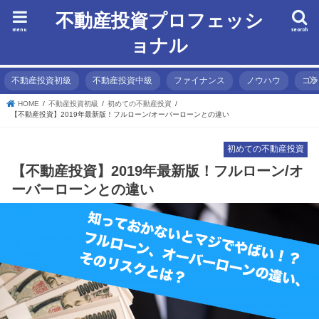
不動産投資プロフェッシ
menu
search
ョナル
不動産投資初級
不動産投資中級
ファイナンス
ノウハウ
コ
HOME
不動産投資初級
初めての不動産投資
【不動産投資】2019年最新版！フルローン/オーバーローンとの違い
初めての不動産投資
【不動産投資】2019年最新版！フルローン/オ
ーバーローンとの違い