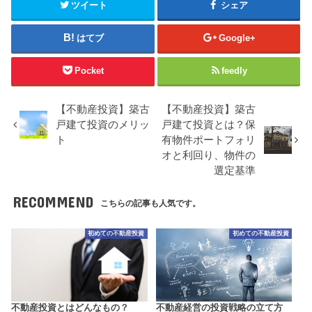
ツイート
シェア
はてブ
Google+
Pocket
feedly
【不動産投資】築古
【不動産投資】築古
戸建て投資のメリッ
戸建て投資とは？保
ト
有物件ポートフォリ
オと利回り、物件の
選定基準
RECOMMEND
こちらの記事も人気です。
初めての不動産投資
初めての不動産投資
不動産投資とはどんなもの？
不動産経営の投資戦略の立て方