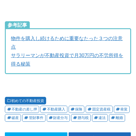
参考記事
物件を購入し続けるために重要なたった３つの注意
点
サラリーマンが不動産投資で月30万円の不労所得を
得る秘策
初めての不動産投資
不動産の差し押
不動産購入
保険
固定資産税
発覚
破産
管財事件
財産分与
贈与税
違法
離婚